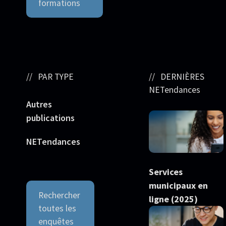
formations
PAR TYPE
DERNIÈRES
NETendances
Autres
publications
NETendances
Services
municipaux en
Rechercher
ligne (2025)
toutes les
enquêtes