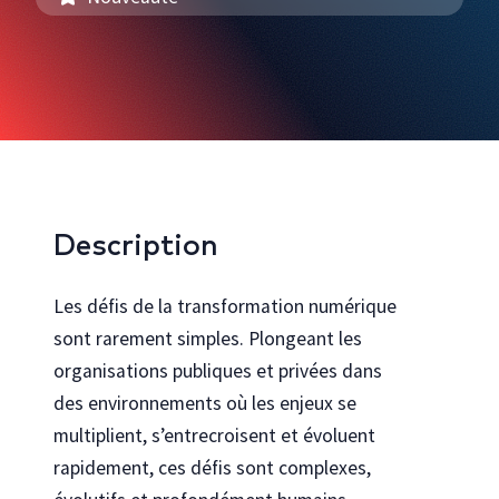
Bureautique et infonuagique
Agilité et gestion de projet
Innovation, créativité et expérience utilisateur
Rechercher toutes les formations
Cocréez avec nous
Description
Découvrez comment personnaliser nos formations pour votre
organisation
Les défis de la transformation numérique
Programmes
Explorez les programmes en technologies de l’Université Laval
sont rarement simples. P
longeant les
organisations publiques et privées dans
Se connecter au portail gouvernemental
Vous travaillez pour le gouvernement du Québec ? Accéder à votre
des environnements où les enjeux se
catalogue de formation dédié
multiplient, s’entrecroisent et évoluent
rapidement, ces défis
sont complexes,