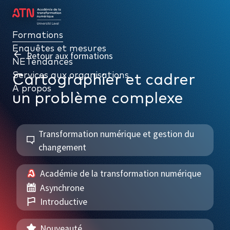
Formations
Formations
Enquêtes et mesures
Enquêtes et mesures
Retour aux formations
NETendances
NETendances
Services aux organisations
Services aux organisations
Cartographier et cadrer
À propos
À propos
un problème complexe
Transformation numérique et gestion du
changement
PAR THÉMATIQUE
Académie de la transformation numérique
Gouvernance numérique
Asynchrone
Données, intelligence d’affaires et performance
Introductive
Cybersécurité et gestion de l’information numérique
Nouveauté