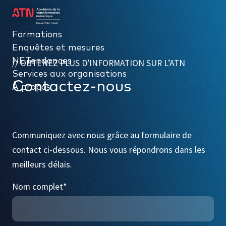
Formations
Formations
Enquêtes et mesures
Enquêtes et mesures
NETendances
NETendances
OBTENEZ PLUS D’INFORMATION SUR L’ATN
Services aux organisations
Services aux organisations
Contactez-nous
À propos
À propos
Communiquez avec nous grâce au formulaire de
contact ci-dessous. Nous vous répondrons dans les
meilleurs délais.
Nom complet
*