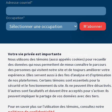
Adresse courriel
*
Occupation
*
M'abonner
Votre vie privée est importante
Tous
Politique de
© 2021 Académie de la
Nous utilisons des témoins (aussi appelés
cookies
) pour recueillir
droits
confidentialité
Mes
transformation numérique
des données qui nous permettent de mieux connaître le parcours
réservés
préférences cookies
des personnes qui visitent notre site et de toujours améliorer votre
expérience. Elles servent aussi à des fins d’analyse et d’optimisation
de nos plateformes. Certains témoins sont essentiels pour la
sécurité et le fonctionnement du site. Ils ne peuvent être désactivés.
D’autres sont facultatifs et doivent être acceptés pour s’activer. Ils
peuvent impliquer le partage de vos données avec des tiers.
Pour en savoir plus sur l’utilisation des témoins, consultez notre
politique de confidentialité.