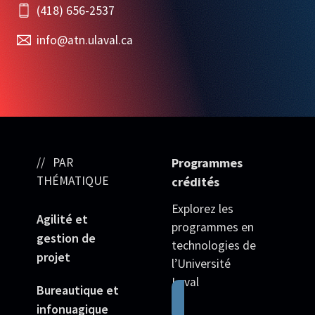
(418) 656-2537
info@atn.ulaval.ca
PAR
Programmes
THÉMATIQUE
crédités
Explorez les
Agilité et
programmes en
gestion de
technologies de
projet
l’Université
Laval
Bureautique et
infonuagique