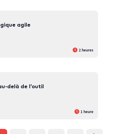
égique agile
2 heures
u-delà de l’outil
1 heure