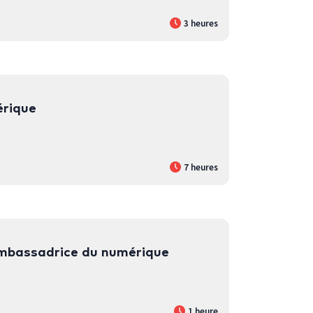
3 heures
érique
7 heures
ambassadrice du numérique
1 heure