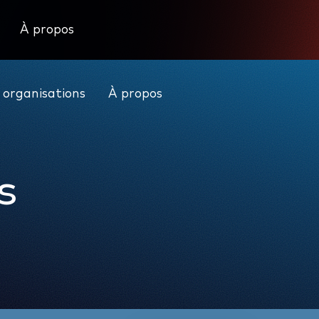
À propos
Nous joindre
Actualités
Se connecter
 organisations
À propos
s