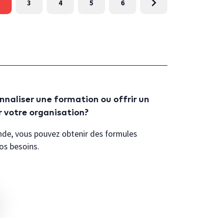
3
4
5
6
naliser une formation ou offrir un
r votre organisation?
nde, vous pouvez obtenir des formules
os besoins.