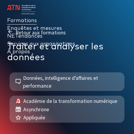
Formations
Formations
Enquêtes et mesures
Enquêtes et mesures
Retour aux formations
NETendances
NETendances
Services aux organisations
Services aux organisations
Traiter et analyser les
À propos
À propos
données
Données, intelligence d’affaires et
performance
PAR THÉMATIQUE
Académie de la transformation numérique
Gouvernance numérique
Asynchrone
Données, intelligence d’affaires et performance
Appliquée
Cybersécurité et gestion de l’information numérique