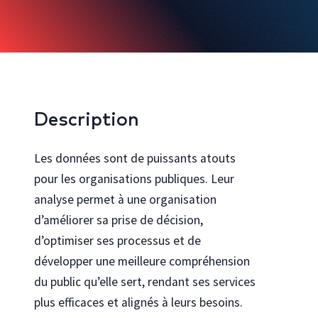
Bureautique et infonuagique
Agilité et gestion de projet
Innovation, créativité et expérience utilisateur
Rechercher toutes les formations
Description
Cocréez avec nous
Les données sont de puissants atouts
Découvrez comment personnaliser nos formations pour votre
organisation
pour les organisations publiques. Leur
analyse permet à une organisation
Programmes
Explorez les programmes en technologies de l’Université Laval
d’améliorer sa prise de décision,
Se connecter au portail gouvernemental
d’optimiser ses processus et de
Vous travaillez pour le gouvernement du Québec ? Accéder à votre
développer une meilleure compréhension
catalogue de formation dédié
du public qu’elle sert, rendant ses services
plus efficaces et alignés à leurs besoins.