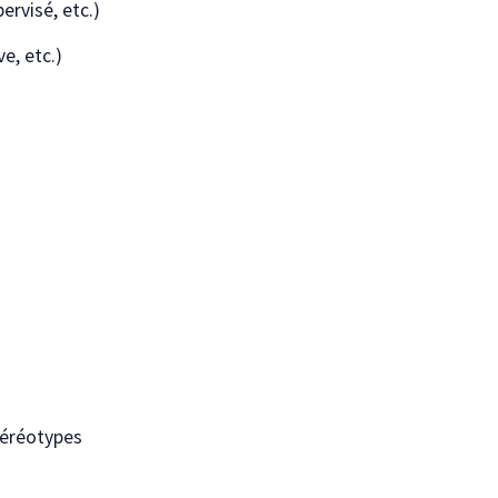
ervisé, etc.)
e, etc.)
téréotypes