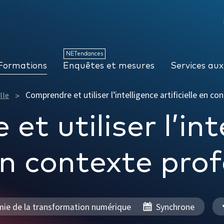
NETendances
Enquêtes et mesures
Services aux organisations
NETendances
Formations
Enquêtes et mesures
Services aux
Comprendre et utiliser l’intelligence artificielle en c
lle
t utiliser l’int
 en contexte pro
ie de la transformation numérique
Synchrone