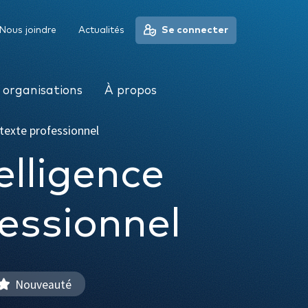
À propos
Nous joindre
Actualités
Se connecter
 organisations
À propos
ontexte professionnel
elligence
fessionnel
Nouveauté