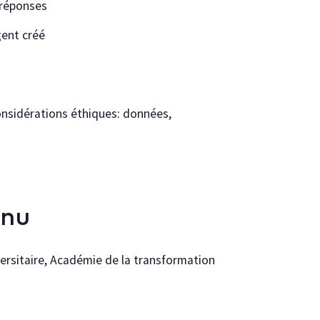
s réponses
gent créé
onsidérations éthiques: données,
enu
versitaire, Académie de la transformation