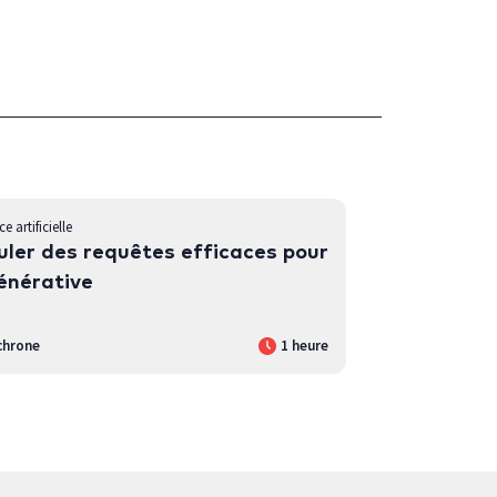
ce artificielle
ler des requêtes efficaces pour
générative
chrone
1 heure