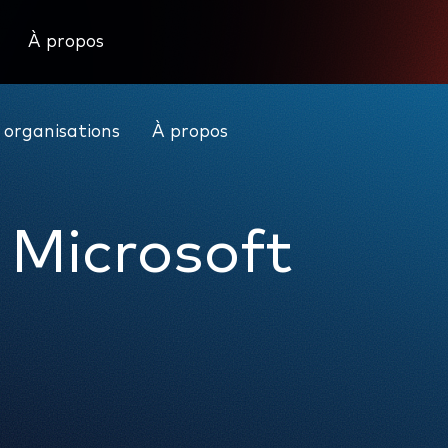
À propos
Nous joindre
Actualités
Se connecter
 organisations
À propos
 Microsoft