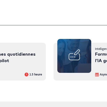
Intelligen
hes quotidiennes
Formu
pilot
l’IA 
1.5 heure
Asyn