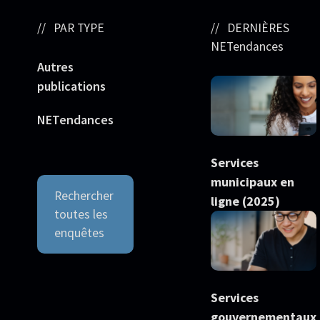
PAR TYPE
DERNIÈRES
NETendances
Autres
publications
NETendances
Services
municipaux en
Rechercher
ligne (2025)
toutes les
enquêtes
Services
gouvernementaux