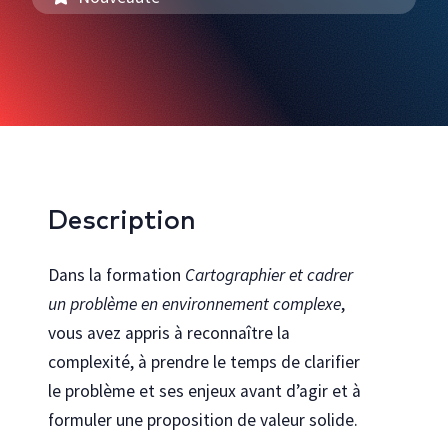
Bureautique et infonuagique
Agilité et gestion de projet
Innovation, créativité et expérience utilisateur
Rechercher toutes les formations
Cocréez avec nous
Description
Découvrez comment personnaliser nos formations pour votre
organisation
Dans la formation
Cartographier et cadrer
Programmes
Explorez les programmes en technologies de l’Université Laval
un problème en environnement complexe
,
vous avez appris à reconnaître la
Se connecter au portail gouvernemental
Vous travaillez pour le gouvernement du Québec ? Accéder à votre
complexité, à prendre le temps de clarifier
catalogue de formation dédié
le problème et ses enjeux avant d’agir et à
formuler une proposition de valeur solide.