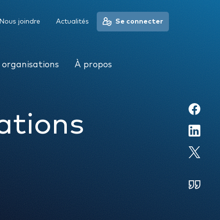
À propos
Nous joindre
Actualités
Se connecter
 organisations
À propos
ations