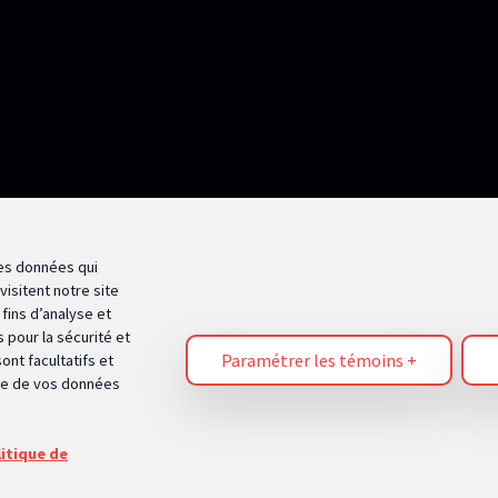
apides
Inscrivez-vous à notre
infolettre
nostic IA
Nom complet
*
ances
me Brio
Adresse courriel
*
Occupation
*
M'abon
 des données qui
isitent notre site
fins d’analyse et
 pour la sécurité et
Paramétrer les témoins
+
ont facultatifs et
age de vos données
itique de