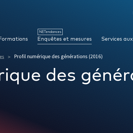
NETendances
Enquêtes et mesures
Services aux organisations
NETendances
Formations
Enquêtes et mesures
Services aux
Profil numérique des générations (2016)
es
rique des génér