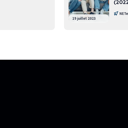
(202
NETe
19 juillet 2023
Le gouvernement du Québec s’est allié à
conjointement l’Académie de la 