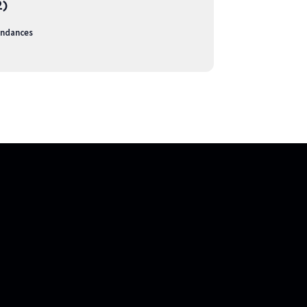
2)
ndances
 l’Université Laval pour créer
transformation numérique