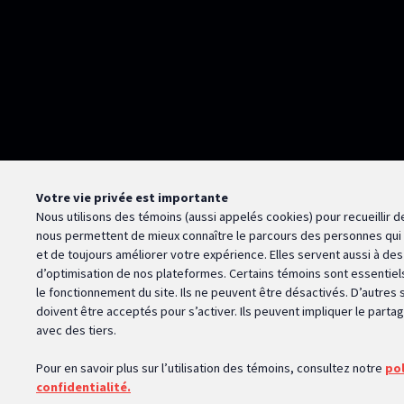
Coordonnées
Accès r
Académie de la transformation
Autodiag
numérique
NETend
Pavillon J.-A.-DeSève
Platefor
1025, avenue des Sciences-
Humaines
Université Laval
Québec (Québec) G1V 0A6
Votre vie privée est importante
Nous utilisons des témoins (aussi appelés
cookies
) pour recueillir
nous permettent de mieux connaître le parcours des personnes qui v
et de toujours améliorer votre expérience. Elles servent aussi à des 
(418) 656-2537
d’optimisation de nos plateformes. Certains témoins sont essentiels
le fonctionnement du site. Ils ne peuvent être désactivés. D’autres s
info@atn.ulaval.ca
doivent être acceptés pour s’activer. Ils peuvent impliquer le part
avec des tiers.
Pour en savoir plus sur l’utilisation des témoins, consultez notre
pol
confidentialité.