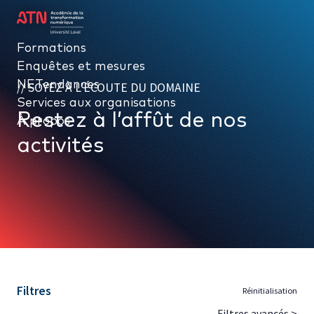
Formations
Formations
Enquêtes et mesures
Enquêtes et mesures
NETendances
NETendances
SOYEZ À L’ÉCOUTE DU DOMAINE
Services aux organisations
Services aux organisations
Restez à l’affût de nos
À propos
À propos
activités
Filtres
Réinitialisation
Filtres avancés >