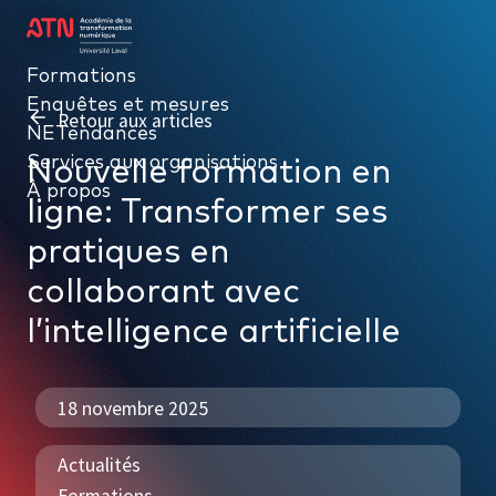
Formations
Formations
Enquêtes et mesures
Enquêtes et mesures
Retour aux articles
NETendances
NETendances
Services aux organisations
Services aux organisations
Nouvelle formation en
À propos
À propos
ligne: Transformer ses
pratiques en
collaborant avec
l’intelligence artificielle
18 novembre 2025
Actualités
Formations