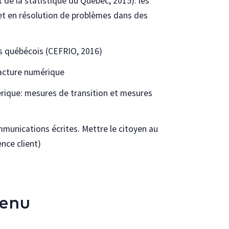
 de la statistique du Québec, 2015): les
et en résolution de problèmes dans des
 québécois (CEFRIO, 2016)
fracture numérique
rique: mesures de transition et mesures
mmunications écrites. Mettre le citoyen au
nce client)
tenu