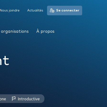
À propos
Nous joindre
Actualités
Se connecter
 organisations
À propos
nt
one
Introductive