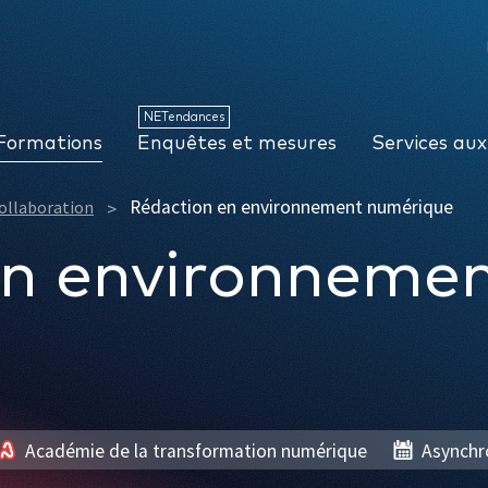
NETendances
Enquêtes et mesures
Services aux organisations
NETendances
Formations
Enquêtes et mesures
Services aux
Rédaction en environnement numérique
ollaboration
en environneme
Académie de la transformation numérique
Asynchr