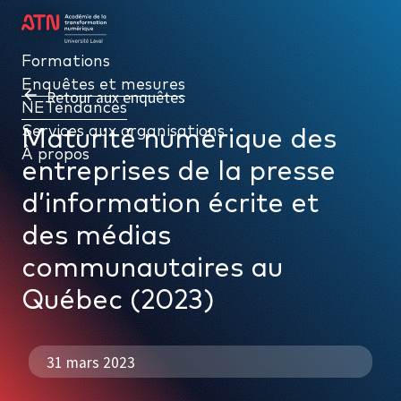
Formations
Formations
Enquêtes et mesures
Enquêtes et mesures
Retour aux enquêtes
NETendances
NETendances
Services aux organisations
Services aux organisations
Maturité numérique des
À propos
À propos
entreprises de la presse
d’information écrite et
des médias
communautaires au
Québec (2023)
31 mars 2023
PAR TYPE
NETendances