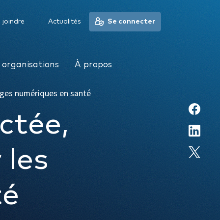
À propos
 joindre
Actualités
Se connecter
 organisations
À propos
ages numériques en santé
ctée,
 les
té