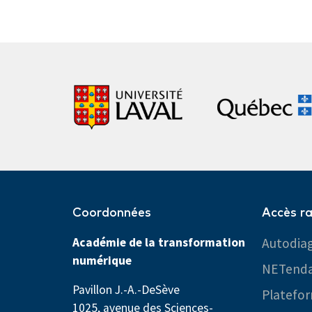
Coordonnées
Accès r
Académie de la transformation
Autodiag
numérique
NETend
Pavillon J.-A.-DeSève
Platefor
1025, avenue des Sciences-