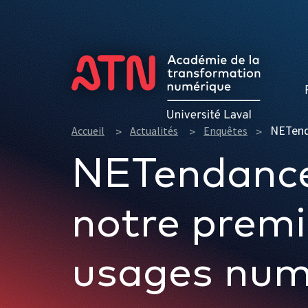
Formations
NETenda
Accueil
Actualités
Enquêtes
NETendance
notre premi
usages num