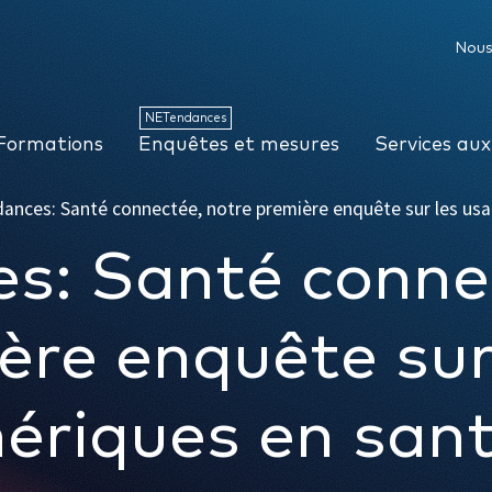
NETendances
Enquêtes et mesures
Services aux organisations
Nous
NETendances
Formations
Enquêtes et mesures
Services aux
nces: Santé connectée, notre première enquête sur les us
s: Santé conne
ère enquête sur
ériques en san