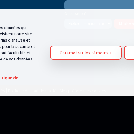
Occupation
*
M'abon
 des données qui
isitent notre site
fins d’analyse et
 pour la sécurité et
Paramétrer les témoins
+
ont facultatifs et
age de vos données
itique de
vés
Politique de confidentialité
Mes préférences cookies
ions sur votre navigateur, principalement sous forme de témoins (cookies). Ces inform
ce que nous respectons votre droit à la vie privée, vous pouvez choisir de ne pas auto
ur votre expérience du site et des services que nous pouvons offrir.