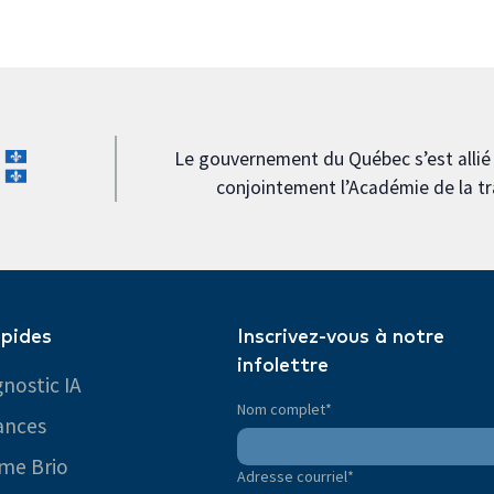
Le gouvernement du Québec s’est allié à
conjointement l’Académie de la 
apides
Inscrivez-vous à notre
infolettre
nostic IA
Nom complet
*
ances
me Brio
Adresse courriel
*