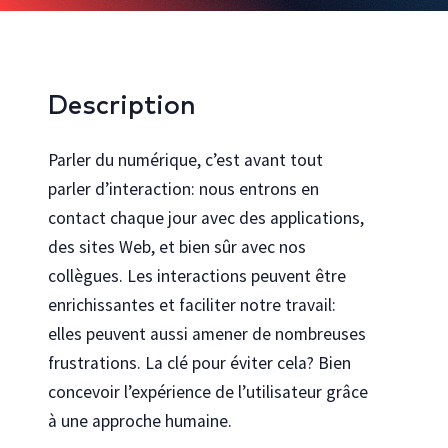
Bureautique et infonuagique
Agilité et gestion de projet
Innovation, créativité et expérience utilisateur
Description
Rechercher toutes les formations
Parler du numérique, c’est avant tout
parler d’interaction: nous entrons en
Cocréez avec nous
contact chaque jour avec des applications,
Découvrez comment personnaliser nos formations pour votre
des sites Web, et bien sûr avec nos
organisation
collègues. Les interactions peuvent être
Programmes
Explorez les programmes en technologies de l’Université Laval
enrichissantes et faciliter notre travail:
elles peuvent aussi amener de nombreuses
Se connecter au portail gouvernemental
Vous travaillez pour le gouvernement du Québec ? Accéder à votre
frustrations. La clé pour éviter cela? Bien
catalogue de formation dédié
concevoir l’expérience de l’utilisateur grâce
à une approche humaine.