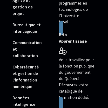
Agilité et
programmes en
gestion de
technologies de
projet
l’Université
Laval
Bureautique et
infonuagique
Brio
Apprentissage
Communication
et
collaboration
Vous travaillez pour
la fonction publique
Cybersécurité
du gouvernement
et gestion de
du Québec?
l’information
Découvrez votre
numérique
catalogue de
formation dédié.
Données,
intelligence