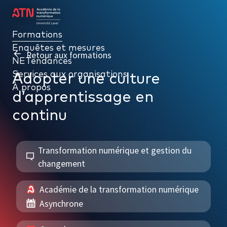
Formations
Formations
Enquêtes et mesures
Enquêtes et mesures
Retour aux formations
NETendances
NETendances
Services aux organisations
Services aux organisations
Adopter une culture
À propos
À propos
d’apprentissage en
continu
Transformation numérique et gestion du
PAR THÉMATIQUE
changement
Gouvernance numérique
Académie de la transformation numérique
Données, intelligence d’affaires et performance
Asynchrone
Cybersécurité et gestion de l’information numérique