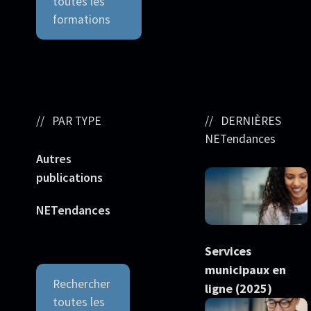
toutes les
formations
PAR TYPE
DERNIÈRES
NETendances
Autres
publications
NETendances
Services
municipaux en
Rechercher
ligne (2025)
toutes les