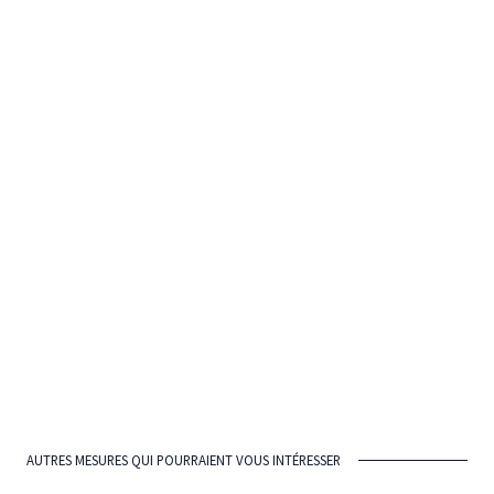
Est-du-Québec (Bas-Saint-Laurent,
Saguenay–Lac-Saint-Jean, Côte-Nord
et Gaspésie–Îles-de-la-Madeleine)
Centre-du-Québec (Mauricie, Estrie,
Centre-du-Québec, Québec [hors
RMR] et Chaudière-Appalaches [hors
RMR])
Ouest du Québec (Outaouais, Abitibi-
Témiscamingue, Lanaudière [hors
RMR], Laurentides [hors RMR] et
Montérégie [hors RMR])
AUTRES MESURES QUI POURRAIENT VOUS INTÉRESSER