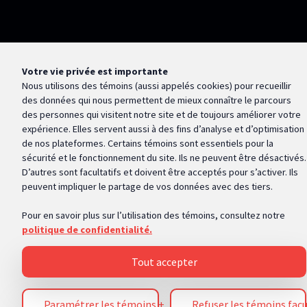
Inscrivez-vous à notre infolettre
Nom complet
*
Votre vie privée est importante
Adresse courriel
*
Nous utilisons des témoins (aussi appelés
cookies
) pour recueillir
des données qui nous permettent de mieux connaître le parcours
des personnes qui visitent notre site et de toujours améliorer votre
Occupation
*
expérience. Elles servent aussi à des fins d’analyse et d’optimisation
de nos plateformes. Certains témoins sont essentiels pour la
M'abonner
sécurité et le fonctionnement du site. Ils ne peuvent être désactivés.
D’autres sont facultatifs et doivent être acceptés pour s’activer. Ils
peuvent impliquer le partage de vos données avec des tiers.
Pour en savoir plus sur l’utilisation des témoins, consultez notre
Politique de
politique de confidentialité.
confidentialité
Mes
préférences cookies
Tout accepter
Paramétrer les témoins
+
Refuser les témoins facu