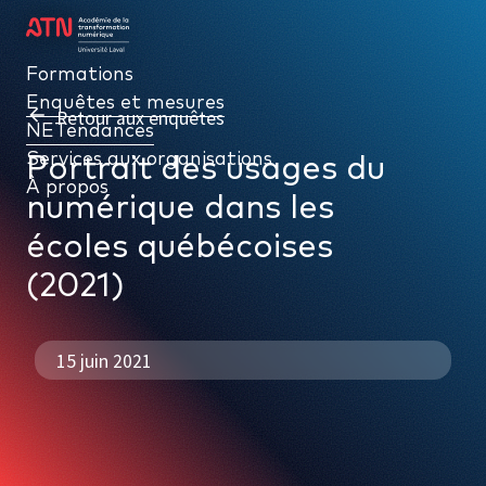
Formations
Formations
Enquêtes et mesures
Enquêtes et mesures
Retour aux enquêtes
NETendances
NETendances
Services aux organisations
Services aux organisations
Portrait des usages du
À propos
À propos
numérique dans les
écoles québécoises
(2021)
15 juin 2021
PAR TYPE
NETendances