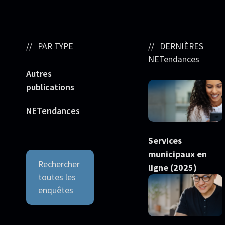
PAR TYPE
DERNIÈRES
NETendances
Autres
publications
NETendances
Services
municipaux en
Rechercher
ligne (2025)
toutes les
enquêtes