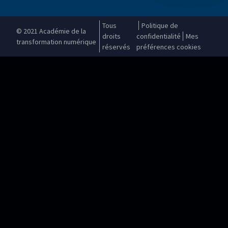
Tous
Politique de
© 2021 Académie de la
droits
confidentialité
Mes
transformation numérique
réservés
préférences cookies