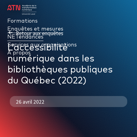
Formations
Formations
Enquêtes et mesures
Enquêtes et mesures
Retour aux enquêtes
NETendances
NETendances
Services aux organisations
Services aux organisations
L’accessibilité
À propos
À propos
numérique dans les
bibliothèques publiques
du Québec (2022)
26 avril 2022
PAR TYPE
NETendances