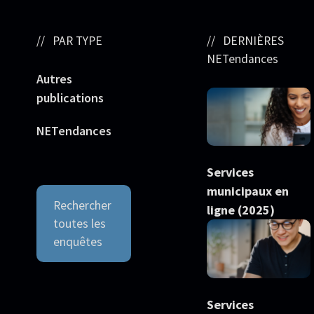
PAR TYPE
DERNIÈRES
NETendances
Autres
publications
NETendances
Services
municipaux en
Rechercher
ligne (2025)
toutes les
enquêtes
Services