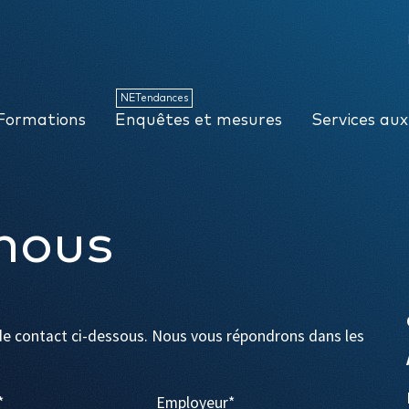
NETendances
Enquêtes et mesures
Services aux organisations
NETendances
Formations
Enquêtes et mesures
Services aux
nous
e contact ci-dessous. Nous vous répondrons dans les
*
Employeur
*