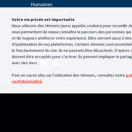
Humaines
Université Laval
Québec (Québec) G1V 0A6
Votre vie privée est importante
Nous utilisons des témoins (aussi appelés
cookies
) pour recueillir
nous permettent de mieux connaître le parcours des personnes qui v
et de toujours améliorer votre expérience. Elles servent aussi à des 
(418) 656-2537
d’optimisation de nos plateformes. Certains témoins sont essentiels
le fonctionnement du site. Ils ne peuvent être désactivés. D’autres s
info@atn.ulaval.ca
doivent être acceptés pour s’activer. Ils peuvent impliquer le part
avec des tiers.
Pour en savoir plus sur l’utilisation des témoins, consultez notre
pol
confidentialité.
© 2021 Académie de la transformation numérique
Tous droits réser
Vie privée
Lorsque vous visitez ce site, celui-ci peut stocker ou récupérer des informat
pour faciliter la navigation et offrir une expérience plus personnalisée. Par
défaut. Cependant, le blocage de certains témoins peut avoir une incidence s