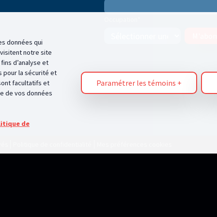
Occupation
*
M'abon
 des données qui
isitent notre site
fins d’analyse et
 pour la sécurité et
Paramétrer les témoins
+
ont facultatifs et
age de vos données
itique de
vés
Politique de confidentialité
Mes préférences cookies
ions sur votre navigateur, principalement sous forme de témoins (cookies). Ces inform
ce que nous respectons votre droit à la vie privée, vous pouvez choisir de ne pas auto
ur votre expérience du site et des services que nous pouvons offrir.