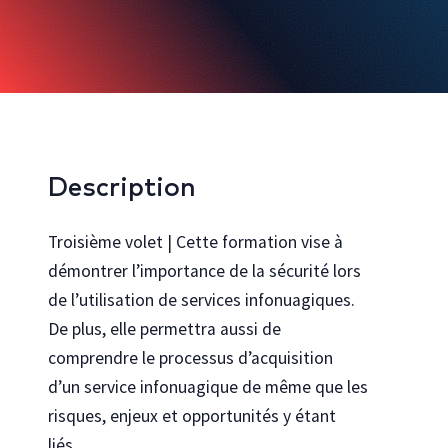
Bureautique et infonuagique
Agilité et gestion de projet
Innovation, créativité et expérience utilisateur
Rechercher toutes les formations
Description
Cocréez avec nous
Découvrez comment personnaliser nos formations pour votre
Troisième volet | Cette formation vise à
organisation
démontrer l’importance de la sécurité lors
Programmes
de l’utilisation de services infonuagiques.
Explorez les programmes en technologies de l’Université Laval
De plus, elle permettra aussi de
Se connecter au portail gouvernemental
Vous travaillez pour le gouvernement du Québec ? Accéder à votre
comprendre le processus d’acquisition
catalogue de formation dédié
d’un service infonuagique de même que les
risques, enjeux et opportunités y étant
liés.