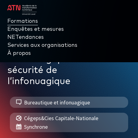
Formations
Formations
Enquêtes et mesures
Enquêtes et mesures
Retour aux formations
NETendances
NETendances
Services aux organisations
Services aux organisations
Introduction à
À propos
À propos
l’infonuagique: Volet
sécurité de
l’infonuagique
PAR THÉMATIQUE
Bureautique et infonuagique
Gouvernance numérique
Cégeps&Cies Capitale-Nationale
Données, intelligence d’affaires et performance
Synchrone
Cybersécurité et gestion de l’information numérique