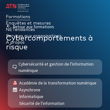
Formations
Formations
Enquêtes et mesures
Enquêtes et mesures
Retour aux formations
NETendances
NETendances
Services aux organisations
Services aux organisations
Cybercomportements à
À propos
À propos
risque
Cybersécurité et gestion de l’information
numérique
PAR THÉMATIQUE
Académie de la transformation numérique
Gouvernance numérique
Asynchrone
Données, intelligence d’affaires et performance
Informatique
Sécurité de l'information
Cybersécurité et gestion de l’information numérique