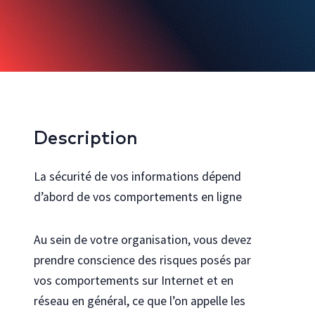
Bureautique et infonuagique
Agilité et gestion de projet
Innovation, créativité et expérience utilisateur
Rechercher toutes les formations
Description
Cocréez avec nous
Découvrez comment personnaliser nos formations pour votre
organisation
La sécurité de vos informations dépend
d’abord de vos comportements en ligne
Programmes
Explorez les programmes en technologies de l’Université Laval
Se connecter au portail gouvernemental
Au sein de votre organisation, vous devez
Vous travaillez pour le gouvernement du Québec ? Accéder à votre
prendre conscience des risques posés par
catalogue de formation dédié
vos comportements sur Internet et en
réseau en général, ce que l’on appelle les