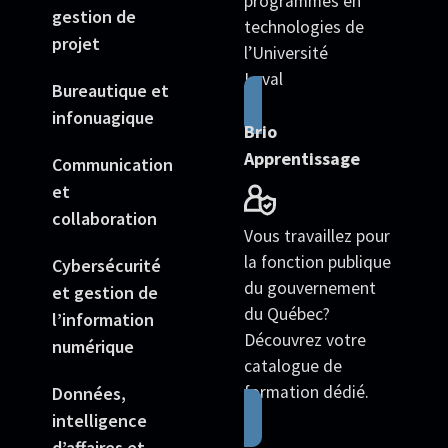
programmes en
gestion de
technologies de
projet
l’Université
Laval
Bureautique et
infonuagique
Brio
Apprentissage
Communication
et
collaboration
Vous travaillez pour
la fonction publique
Cybersécurité
du gouvernement
et gestion de
du Québec?
l’information
Découvrez votre
numérique
catalogue de
formation dédié.
Données,
intelligence
d’affaires et