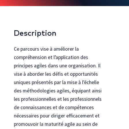
Bureautique et infonuagique
Agilité et gestion de projet
Innovation, créativité et expérience utilisateur
Description
Rechercher toutes les formations
Ce parcours vise à améliorer la
compréhension et l’application des
Cocréez avec nous
principes agiles dans une organisation. Il
Découvrez comment personnaliser nos formations pour votre
organisation
vise à aborder les défis et opportunités
Programmes
uniques présentés par la mise à l’échelle
Explorez les programmes en technologies de l’Université Laval
des méthodologies agiles, équipant ainsi
Se connecter au portail gouvernemental
les professionnelles et les professionnels
Vous travaillez pour le gouvernement du Québec ? Accéder à votre
de connaissances et de compétences
catalogue de formation dédié
nécessaires pour diriger efficacement et
promouvoir la maturité agile au sein de