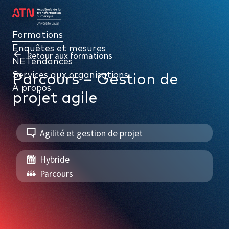
Formations
Formations
Enquêtes et mesures
Enquêtes et mesures
Retour aux formations
NETendances
NETendances
Services aux organisations
Services aux organisations
Parcours – Gestion de
À propos
À propos
projet agile
Agilité et gestion de projet
Hybride
PAR THÉMATIQUE
Parcours
Gouvernance numérique
Données, intelligence d’affaires et performance
Cybersécurité et gestion de l’information numérique