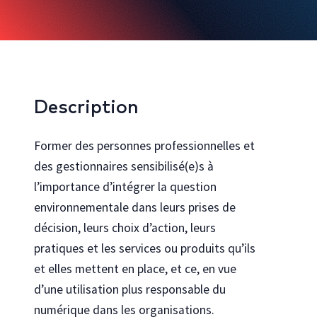
Bureautique et infonuagique
Agilité et gestion de projet
Innovation, créativité et expérience utilisateur
Rechercher toutes les formations
Description
Former des personnes professionnelles et
Cocréez avec nous
Découvrez comment personnaliser nos formations pour votre
des gestionnaires sensibilisé(e)s à
organisation
l’importance d’intégrer la question
Programmes
environnementale dans leurs prises de
Explorez les programmes en technologies de l’Université Laval
décision, leurs choix d’action, leurs
Se connecter au portail gouvernemental
pratiques et les services ou produits qu’ils
Vous travaillez pour le gouvernement du Québec ? Accéder à votre
catalogue de formation dédié
et elles mettent en place, et ce, en vue
d’une utilisation plus responsable du
numérique dans les organisations.