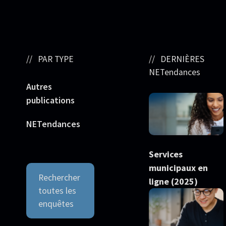
PAR TYPE
DERNIÈRES
NETendances
Autres
publications
NETendances
Services
municipaux en
Rechercher
ligne (2025)
toutes les
enquêtes