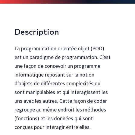
Bureautique et infonuagique
Agilité et gestion de projet
Innovation, créativité et expérience utilisateur
Description
Rechercher toutes les formations
La programmation orientée objet (POO)
est un paradigme de programmation. C’est
Cocréez avec nous
une façon de concevoir un programme
Découvrez comment personnaliser nos formations pour votre
informatique reposant sur la notion
organisation
d’objets de différentes complexités qui
Programmes
Explorez les programmes en technologies de l’Université Laval
sont manipulables et qui interagissent les
Se connecter au portail gouvernemental
uns avec les autres. Cette façon de coder
Vous travaillez pour le gouvernement du Québec ? Accéder à votre
regroupe au même endroit les méthodes
catalogue de formation dédié
(fonctions) et les données qui sont
conçues pour interagir entre elles.