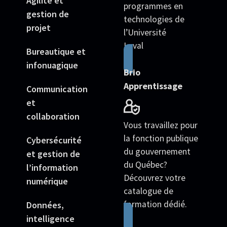
Agilité et
programmes en
gestion de
technologies de
projet
l’Université
Laval
Bureautique et
infonuagique
Brio
Apprentissage
Communication
et
collaboration
Vous travaillez pour
la fonction publique
Cybersécurité
du gouvernement
et gestion de
du Québec?
l’information
Découvrez votre
numérique
catalogue de
formation dédié.
Données,
intelligence