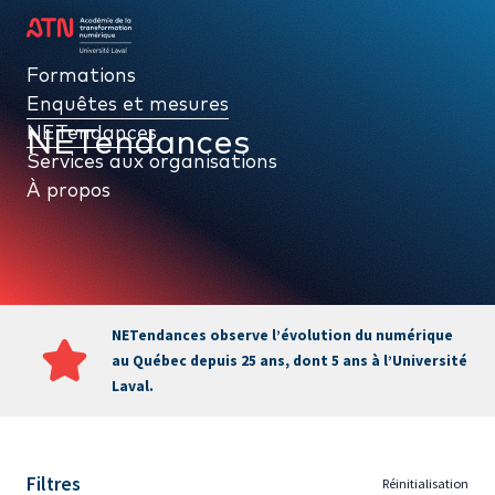
Formations
Formations
Enquêtes et mesures
Enquêtes et mesures
NETendances
NETendances
NETendances
Services aux organisations
Services aux organisations
À propos
À propos
NETendances observe l’évolution du numérique
au Québec depuis 25 ans, dont 5 ans à l’Université
Laval.
PAR TYPE
Filtres
Réinitialisation
NETendances