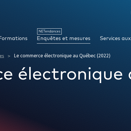
NETendances
Enquêtes et mesures
Services aux organisations
NETendances
Formations
Enquêtes et mesures
Services aux
Le commerce électronique au Québec (2022)
es
e électronique