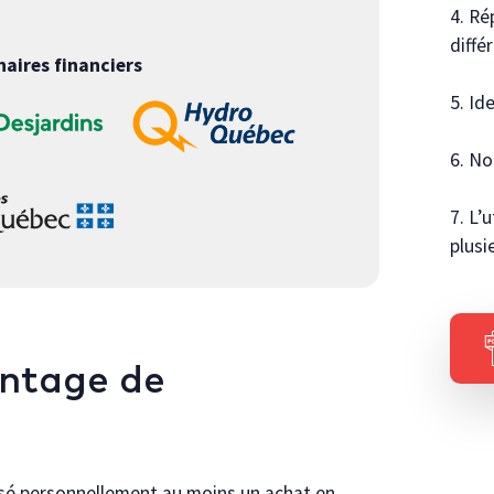
4. Ré
diffé
naires financiers
5. Id
6. No
7. L’
plusi
entage de
isé personnellement au moins un achat en