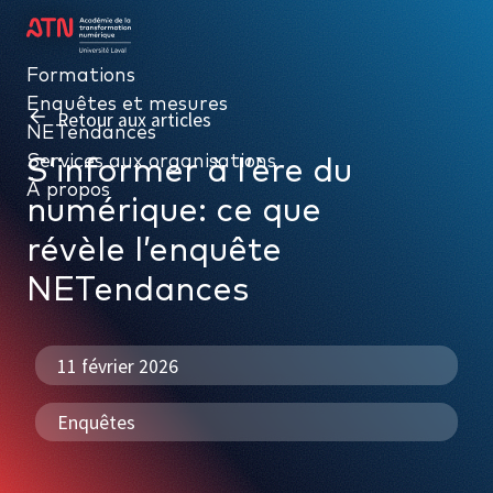
Formations
Formations
Enquêtes et mesures
Enquêtes et mesures
Retour aux articles
NETendances
NETendances
Services aux organisations
Services aux organisations
S’informer à l’ère du
À propos
À propos
numérique: ce que
révèle l’enquête
NETendances
11 février 2026
Enquêtes